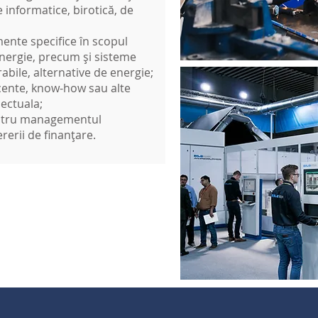
 informatice, birotică, de
amente specifice în scopul
energie, precum și sisteme
abile, alternative de energie;
icente, know-how sau alte
lectuala;
pentru managementul
ererii de finanțare.