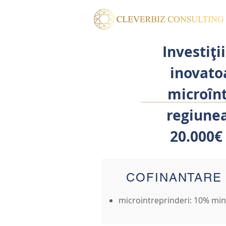
Investiți
inovato
microîn
regiune
20.000€
COFINANTARE
microintreprinderi: 10% mi