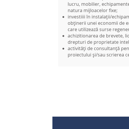
lucru, mobilier, echipamente
natura mijloacelor fixe;
investiiii în instalații/echip
obținerii unei economii de 
care utilizează surse regener
achizitionarea de brevete, l
drepturi de proprietate inte
activități de consultanță 
proiectului și/sau scrierea c