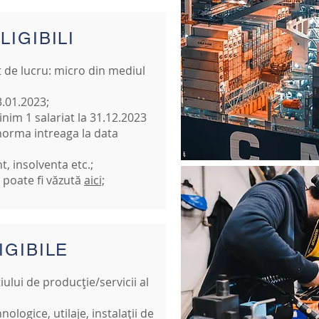
LIGIBILI
 de lucru: micro din mediul
03.01.2023;
inim 1 salariat la 31.12.2023
 norma intreaga la data
nt, insolventa etc.;
e poate fi văzută
aici;
IGIBILE
ului de producție/servicii al
ologice, utilaje, instalații de